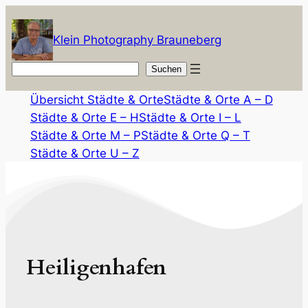
Zum
Inhalt
Klein Photography Brauneberg
springen
Suchen
Suchen
Übersicht Städte & Orte
Städte & Orte A – D
Städte & Orte E – H
Städte & Orte I – L
Städte & Orte M – P
Städte & Orte Q – T
Städte & Orte U – Z
Heiligenhafen