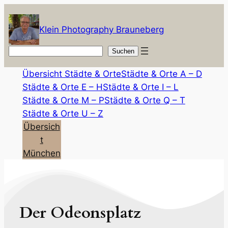
Zum
Inhalt
Klein Photography Brauneberg
springen
Suchen
Suchen
Übersicht Städte & Orte
Städte & Orte A – D
Städte & Orte E – H
Städte & Orte I – L
Städte & Orte M – P
Städte & Orte Q – T
Städte & Orte U – Z
Übersich
t
München
Der Odeonsplatz