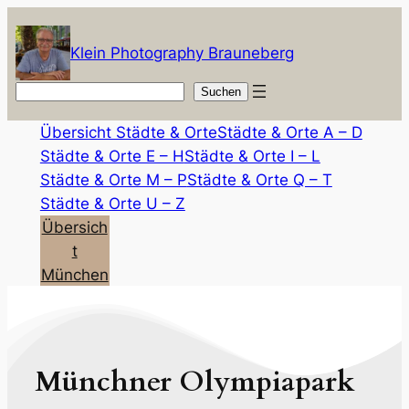
Zum
Inhalt
Klein Photography Brauneberg
springen
Suchen
Suchen
Übersicht Städte & Orte
Städte & Orte A – D
Städte & Orte E – H
Städte & Orte I – L
Städte & Orte M – P
Städte & Orte Q – T
Städte & Orte U – Z
Übersich
t
München
Münchner Olympiapark