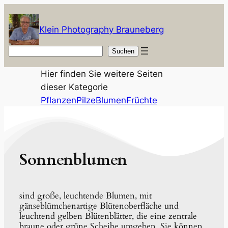
Zum
Inhalt
Klein Photography Brauneberg
springen
Suchen
Suchen
Hier finden Sie weitere Seiten
dieser Kategorie
Pflanzen
Pilze
Blumen
Früchte
Sonnenblumen
sind große, leuchtende Blumen, mit
gänseblümchenartige Blütenoberfläche und
leuchtend gelben Blütenblätter, die eine zentrale
braune oder grüne Scheibe umgeben. Sie können